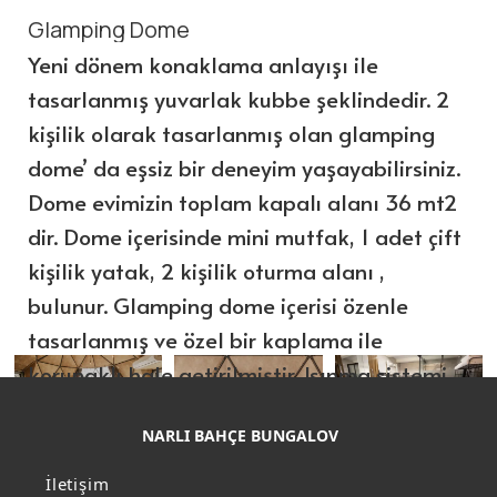
Glamping Dome
Yeni dönem konaklama anlayışı ile
tasarlanmış yuvarlak kubbe şeklindedir. 2
kişilik olarak tasarlanmış olan glamping
dome’ da eşsiz bir deneyim yaşayabilirsiniz.
Dome evimizin toplam kapalı alanı 36 mt2
dir. Dome içerisinde mini mutfak, 1 adet çift
kişilik yatak, 2 kişilik oturma alanı ,
bulunur. Glamping dome içerisi özenle
tasarlanmış ve özel bir kaplama ile
korunaklı hale getirilmiştir. Isınma sistemi
kış aylarında kalorifer ile sağlanmakta
NARLI BAHÇE BUNGALOV
olup ayrıca oda içerisinde 20.000 btu
kliması mevcuttur. 80 mt 2 alan içine
İletişim